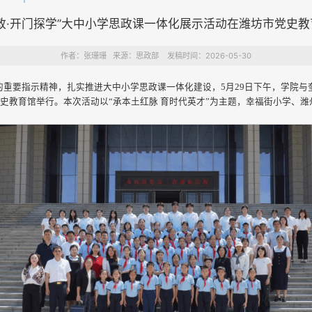
政·开门探学”大中小学思政课一体化展示活动在潍坊市党史
作者：张珊珊 来源：思政部 发稿时间：2026-05-30
的重要指示精神，扎实推进大中小学思政课一体化建设，5月29日下午，学院与
史教育馆举行。本次活动以“承本土红脉 育时代英才”为主题，幸福街小学、