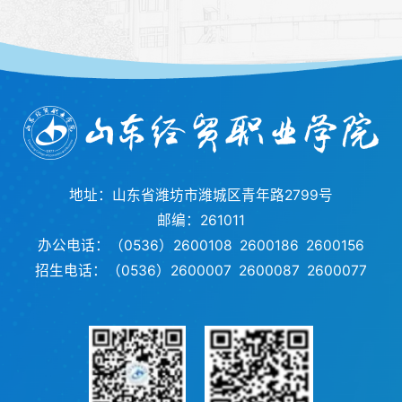
地址：山东省潍坊市潍城区青年路2799号
邮编：261011
办公电话：（0536）2600108 2600186 2600156
招生电话：（0536）2600007 2600087 2600077