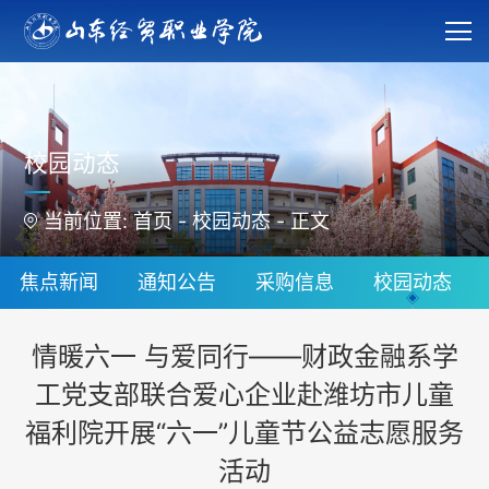
校园动态
当前位置:
首页
-
校园动态
-
正文
焦点新闻
通知公告
采购信息
校园动态
情暖六一 与爱同行——财政金融系学
工党支部联合爱心企业赴潍坊市儿童
福利院开展“六一”儿童节公益志愿服务
活动