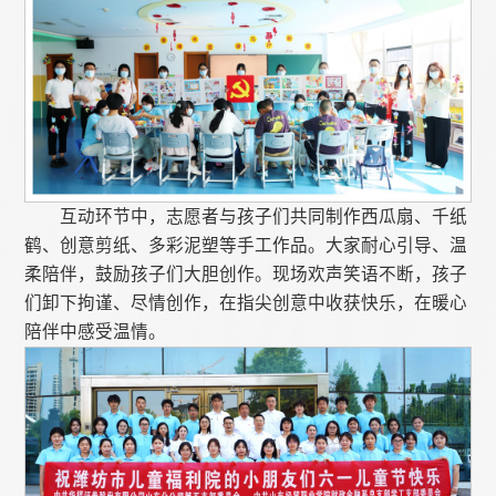
互动环节中，志愿者与孩子们共同制作西瓜扇、千纸
鹤、创意剪纸、多彩泥塑等手工作品。大家耐心引导、温
柔陪伴，鼓励孩子们大胆创作。现场欢声笑语不断，孩子
们卸下拘谨、尽情创作，在指尖创意中收获快乐，在暖心
陪伴中感受温情。