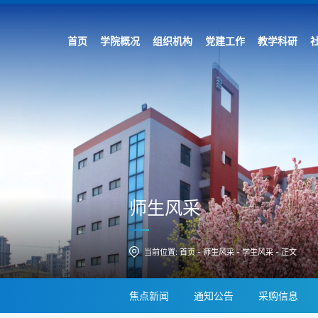
首页
学院概况
组织机构
党建工作
教学科研
师生风采
当前位置:
首页
-
师生风采
-
学生风采
-
正文
焦点新闻
通知公告
采购信息