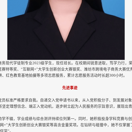
现代学徒制专业2023级学生，现任班长。在校期间锐意进取，笃学力行，荣获2
竞赛特等奖、“互联网+”大学生创新创业大赛银奖、潍坊市跨境电子商务大赛
讲、红色教育基地拍摄等多项志愿服务，累计志愿服务活动时长超300小时。
先进事迹
党员标准严格要求自我。自递交入党申请书以来，从入党积极分子、到发展对
断坚定理想信念、端正入党动机，逐步树立起为人民服务的宗旨意识，展现出
勤学不辍，学业成绩与综合测评持续位列第一。同时，她积极投身学科竞赛与创
联网+”大学生创新创业大赛银奖等高含金量奖项。在钻研与碰撞中，她不仅掌握
促学”。