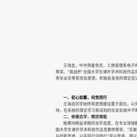
王海垚，中共预备党员，工商管理系电子商务
等奖、“挑战杯”全国大学生课外学术科技作品
秀毕业生等奖项及荣誉。积极投身党的理论宣
一、初心如磐，向党而行
王海垚同学始终将思想建设置于首位，以
待，在系统的理论学习和深刻的社会实践中不
二、修德志学，精技铸能
她秉持精益求精的治学态度，在专业领域
国大学生课外学术科技作品竞赛特等奖、“互
与创新思维，以实际行动践行“学以致用、用以