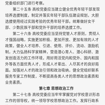
党委组织部门进行考察。
第二十五条 高校党委应当建立健全优秀年轻干部发现
培养选拔制度，制定并落实年轻干部队伍建设规划，大胆
选拔使用经过实践考验的优秀年轻干部。统筹做好女干
部、少数民族干部和党外干部的培养选拔工作。
第二十六条 高校党委应当坚持党管人才原则，贯彻人
才强国战略，实施更加积极、更加开放、更加有效的人才
政策，健全人才培养、引进、使用、评价、流动、激励机
制，大力弘扬科学家精神，营造潜心育人、潜心科研、激
发创造活力的工作环境，用好用活党内和党外、国内和国
外等各方面优秀人才，形成人才辈出、人尽其才的良好局
面。加强对人才的政治引领和政治吸纳，健全党组织联系
服务专家工作制度，不断提高各类人才的思想政治素质和
业务素质。
第七章 思想政治工作
第二十七条 高校党委应当牢牢掌握党对学校意识形态
工作的领导权，统一领导学校思想政治工作。发挥行政系