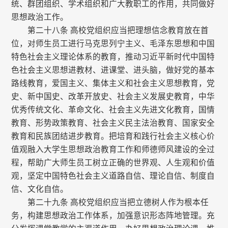
统、群团组织、学术组织和广大教职工的作用，共同做好
思想政治工作。
第二十八条 高校党组织应当把理想信念教育放在首
位，对师生员工进行马克思列宁主义、毛泽东思想和中国
特色社会主义理论体系的教育，推动习近平新时代中国特
色社会主义思想进教材、进课堂、进头脑，做好党的基本
路线教育，爱国主义、集体主义和社会主义思想教育，党
史、新中国史、改革开放史、社会主义发展史教育，中华
优秀传统文化、革命文化、社会主义先进文化教育，国情
教育、形势政策教育、社会主义民主法治教育、国家安全
教育和民族团结进步教育。把培育和践行社会主义核心价
值观融入大学生思想政治教育工作和师德师风建设的全过
程，帮助广大师生员工树立正确的世界观、人生观和价值
观，坚定中国特色社会主义道路自信、理论自信、制度自
信、文化自信。
第二十九条 高校党组织应当把立德树人作为根本任
务，构建思想政治工作体系，加强意识形态阵地管理。充