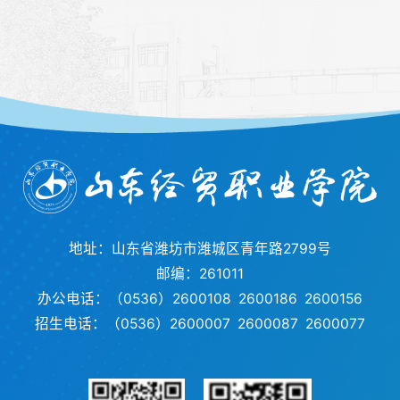
地址：山东省潍坊市潍城区青年路2799号
邮编：261011
办公电话：（0536）2600108 2600186 2600156
招生电话：（0536）2600007 2600087 2600077