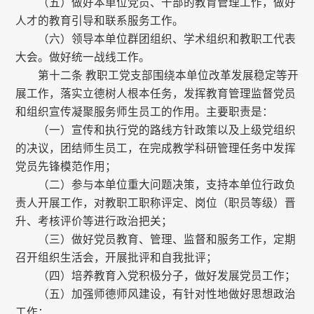
（五）做好本单位党员、干部的教育管理工作，做好
人才的教育引导和联系服务工作。
（六）领导本单位群团组织、学术组织和教职工代表
大会。做好统一战线工作。
第十二条 教职工党支部围绕本单位改革发展稳定等开
展工作，落实立德树人根本任务，发挥教育管理监督党员
和组织宣传凝聚服务师生员工的作用。主要职责是：
（一）宣传和执行党的路线方针政策以及上级党组织
的决议，团结师生员工，在完成教学科研管理任务中发挥
党员先锋模范作用；
（二）参与本单位重大问题决策，支持本单位行政负
责人开展工作，对教职工职称评定、岗位（职员等级）晋
升、考核评价等进行政治把关；
（三）做好党员教育、管理、监督和服务工作，定期
召开组织生活会，开展批评和自我批评；
（四）培养教育入党积极分子，做好发展党员工作；
（五）加强师德师风建设，有针对性地做好思想政治
工作；