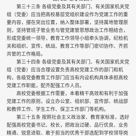
第三十三条 各级党委及其有关部门、有关国家机关党
组（党委）应当把高校基层党组织建设作为党建工作的重
要内容，摆在突出位置，纳入整体部署，坚持属地管理原
则，坚持管班子管业务与管党建管思想政治工作相结合，
形成党委统一领导，教育工作领导小组牵头协调，纪检机
关和组织、宣传、统战、教育工作等部门密切协作、齐抓
共管的工作格局。
第三十四条 各级党委及其有关部门、有关国家机关党
组（党委）应当合理设置负责高校党建工作的部门和机
构，各级党委教育工作部门应当有内设机构具体承担高校
党建工作职能，配齐配强工作人员。
高校党委根据工作需要，本着精干高效和有利于加强
党建工作的原则，设立办公室、组织部、宣传部、统战部
和教师工作、学生工作、保卫工作部门等机构。
第三十五条 按照社会主义政治家、教育家标准，选好
配强高校党委书记、校长，把政治过硬、品行优良、业务
精通、锐意进取、敢于担当的优秀干部选配到学校领导岗