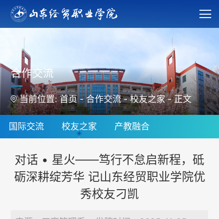
合作交流
当前位置:
首页
-
合作交流
-
校友之家
-
正文
国际交流
校友之家
产教融合
对话 • 星火——笃行不怠启新程，砥
砺深耕绽芳华 记山东经贸职业学院优
秀校友刁凯