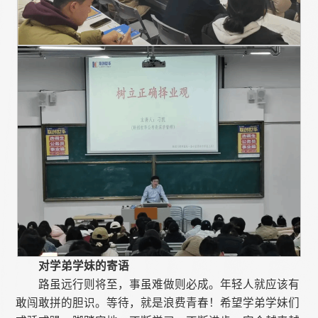
对学弟学妹的寄语
路虽远行则将至，事虽难做则必成。年轻人就应该有
敢闯敢拼的胆识。等待，就是浪费青春！希望学弟学妹们