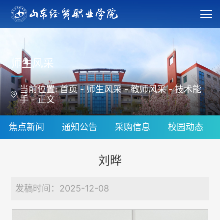
师生风采
当前位置:
首页
-
师生风采
-
教师风采
-
技术能
手
-
正文
焦点新闻
通知公告
采购信息
校园动态
刘晔
发稿时间：2025-12-08