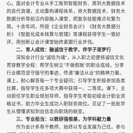
心。面对会计专业从手工账到智能财务、再到大数据技术
的迭代浪潮，主动重构课程体系，将大数据技术、财务大
数据分析等前沿内容融入课堂，把复杂技能难点化繁为
简。十余年间，所授《企业财务会计》《财务大数据分
析》《智能化成本核算与管理》等课程获得学生一致好
评，用创新让会计课堂始终紧跟行业步伐。
二、育人成效：融诚信于教学，伴学子逐梦行
深知会计行业“诚信为魂”，从入职之初便将诚信文化
贯穿教学全程：帮学生树立“不做假账”的职业底线，分享
行业模范坚守操守的事迹，传递“廉洁从业”的精神力量。
课上，耐心解答每一个专业疑问；引导学生积极参加各类
比赛，指导学生在多项大赛中获得一、二等奖。课下，主
动担任学生职业规划导师，指导学生考取初级会计职业资
格证书，助力毕业生成功入职财务岗位。见证了一批批学
生从懵懂求知到自信走向职场的蜕变。
三、专业担当：以教研强根基，为学科献力量
作为会计系骨干教师，始终以专业发展为己任。参与