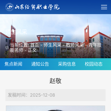
师生风采
当前位置:
首页
-
师生风采
-
教师风采
-
青年技
能名师
-
正文
焦点新闻
通知公告
采购信息
校园动态
赵敬
发稿时间：2025-12-08