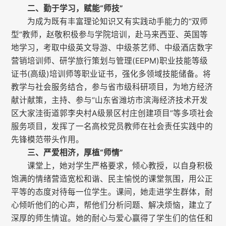
二、勤于学习，赋能“师技”
为成为既有丰富理论知识又有实践动手能力的“双师
型”教师，赵敬积极参与学院培训，赴马来西亚、英国等
地学习，考取中级英文导游、中级茶艺师、中级酒店数字
营销培训师、研学旅行策划与管理(EEPM)职业技能等级
证书(高级)培训师等职业证书，强化多领域技能储备。将
教学与社会服务结合，参与省市级科研项目，为地方经济
献计献策，主持、参与“山东省潍坊市滨海经济技术开发
区大家洼街道郭李央村A级景区村庄创建项目”等多项社会
服务项目，发挥了一名高校党员教师在社会责任实践中的
先锋模范带头作用。
三、严爱相济，厚植“师情”
课堂上，她对学生严格要求，倾心教授，以自身积极
饱满的情绪营造宽松和谐、民主愉悦的课堂氛围，用公正
平等的态度对待每一位学生。课间，她走进学生群体，耐
心倾听他们的心声，帮他们分析问题、解决烦恼，建立了
深厚的师生情谊。她的耐心与爱心赢得了学生们的信任和