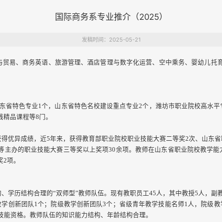
国际商务系专业推介（2025）
发稿时间：2025-05-21
贸易、商务英语、旅游管理、酒店管理与数字化运营、空中乘务、婴幼儿托
东省特色专业1个，山东省特色名校建设重点专业2个，潍坊市职业院校高水平专
线精品课程等8门。
得优异成绩，近5年来，获得教育部职业院校职业技能大赛二等奖2次、山东省职
等主办的职业技能大赛三等奖以上奖项30余项。教师在山东省职业院校教学能力
奖2项。
学历结构合理的“双师型”教师队伍。现有教职员工45人，其中教授5人，副教
教学创新团队1个；院级教学创新团队3个；省级青年教学技能名师1人，院级教
业技能资格。教师队伍的知识能力结构、年龄结构合理。