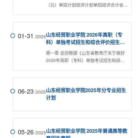
（元）单招计划综评计划单招综评合计会计
系1530302大数据与会计财税550072 36
108 2530302H大数据与会计（中外合作办
学）财税1200026 15 41 3530303大数据
01-31
与审计财税550015 8 23 4530402统计与
山东经贸职业学院 2026年高职（专
/2026
会...
科）单独考试招生和综合评价招生章
程
第一章 总则根据《山东省教育厅关于做好
2026年高职（专科）单独考试招生和综合
评价招生工作的通知》（鲁教学函
〔2025〕25号）要求，为确保学院2026年
高职（专科）单独考试招生和综合评价招生
06-23
工作的顺利进行，结合学院实际，制定本章
山东经贸职业学院2025年分专业招生
/2025
程...
计划
05-26
山东经贸职业学院 2025年普通高等教
/2025