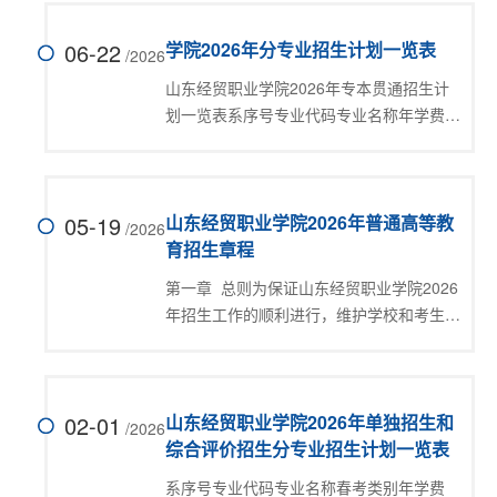
06-22
学院2026年分专业招生计划一览表
/2026
山东经贸职业学院2026年专本贯通招生计
划一览表系序号专业代码专业名称年学费
（元）山东省内夏季统招计划衔接本科院校
衔接专业会计系1530303大数据与审计
（3+2专本贯通培养）550050山东政法学
05-19
院审计学财政金融系2530201金融服务与管
山东经贸职业学院2026年普通高等教
/2026
理...
育招生章程
第一章 总则为保证山东经贸职业学院2026
年招生工作的顺利进行，维护学校和考生合
法权益，根据教育部及山东省有关规定，结
合学院实际，制定本章程。第一条 本章程
适用于山东经贸职业学院2026年普通高职
02-01
（专科）招生工作。第二条 山东...
山东经贸职业学院2026年单独招生和
/2026
综合评价招生分专业招生计划一览表
系序号专业代码专业名称春考类别年学费