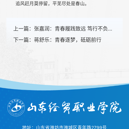
追风赶月莫停留，平芜尽处是春山。
上一篇：
张嘉润：青春履践致远 笃行不负韶华
下一篇：
蒋舒乐：青春逐梦，砥砺前行
地址：山东省潍坊市潍城区青年路2799号