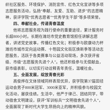
织社区服务、环境保护、消防宣传、红色文化宣讲等多项
志愿服务活动，弘扬“奉献、友爱、互助、进步”的志愿精
神，获评学院“优秀志愿者”“优秀学生干部”等多项荣誉。
四、奉献社会，传递青春温度
他将志愿服务视为践行使命的重要途径，累计服务时
长超800小时。长期在潍坊市党史教育馆担任讲解志愿
者，讲述党史故事，传播红色文化；积极参与欧康动力杯
潍坊市城市定向运动赛、十笏园文化街区焕新季等活动志
愿服务，活跃于各类赛事与公益活动现场，多次获评省
级、市级“志愿服务先进个人”。他还积极参与无偿献血，
获市级表彰，以切实行动诠释青年责任，温暖社会。
五、全面发展，绽放青春光彩
高俊烨在文体领域同样表现优异，获学院第37届田径
运动会男子800米冠军、3000米亚军，并积极参与校园文
化活动，屡获佳绩。生活中，他严于律己、团结同学，带
动宿舍文明建设，获评“军训标兵”“文明宿舍先进个人”，
全面展现了新时代大学生昂扬向上的精神风貌。