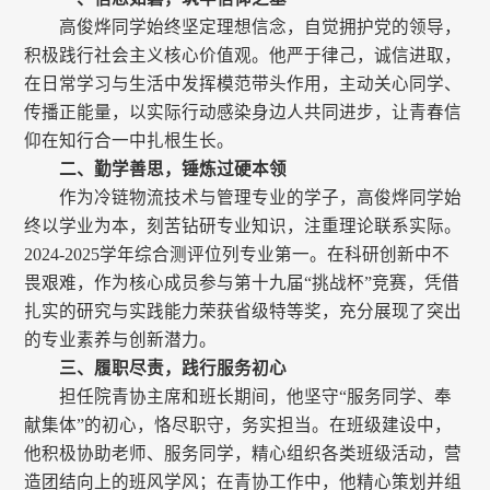
高俊烨同学始终坚定理想信念，自觉拥护党的领导，
积极践行社会主义核心价值观。他严于律己，诚信进取，
在日常学习与生活中发挥模范带头作用，主动关心同学、
传播正能量，以实际行动感染身边人共同进步，让青春信
仰在知行合一中扎根生长。
二、勤学善思，锤炼过硬本领
作为冷链物流技术与管理专业的学子，高俊烨同学始
终以学业为本，刻苦钻研专业知识，注重理论联系实际。
2024-2025学年综合测评位列专业第一。在科研创新中不
畏艰难，作为核心成员参与第十九届“挑战杯”竞赛，凭借
扎实的研究与实践能力荣获省级特等奖，充分展现了突出
的专业素养与创新潜力。
三、履职尽责，践行服务初心
担任院青协主席和班长期间，他坚守“服务同学、奉
献集体”的初心，恪尽职守，务实担当。在班级建设中，
他积极协助老师、服务同学，精心组织各类班级活动，营
造团结向上的班风学风；在青协工作中，他精心策划并组