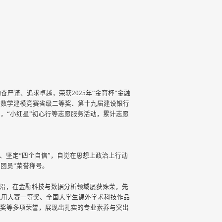
严谨、追求卓越，荣获2025年“金育杯”金融
生数学建模竞赛省级二等奖、第十九届建设银行
动，“小红星”初心行等志愿服务活动，累计志愿
、坚定“四个自信”，自觉在思想上政治上行动
秀团员”荣誉称号。
前沿，在金融科技与数据分析领域屡获殊荣，先
应用大赛一等奖、全国大学生课外学术科技作品
等奖等多项荣誉，展现出扎实的专业素养与突出