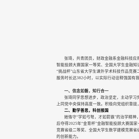
张琦，共青团员，财政金融系金融科技应用
智能投顾大赛国家一等奖、全国大学生金融知
“挑战杯”山东省大学生课外学术科技作品竞赛
服务时长达382小时，以实际行动诠释强国有
一、信念如磐，知行合一
张琦同学思想进步，政治坚定，主动学习党
上同党中央保持高度一致。积极向党组织靠拢，以
二、勤学善思，科创报国
她恪守“学如弓弩，才如箭镞”的治学精
后夺得2025年“金育杯”金融智能投顾大赛
竞赛省级二等奖、全国大学生数学建模竞赛省
的创新能力。