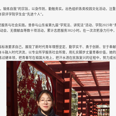
学，锻炼自我”的宗旨，以身作则，勤勉务实。出色组织各类校园文化活动，注
获评学院学生会“先进个人”。
愿服务与社会实践。曾参与山东省第九届“学宪法、讲宪法”活动、学院2025年“
运动会、无偿献血等数十项活动，累计志愿服务382小时。在一次次躬身力行中
高标准要求自己，展现了新时代青年理想坚定、勤学实干、勇于创新、甘于奉
奋斗融入时代洪流，以专业所学服务社会所需，用扎实脚步丈量青春价值，她
炼过硬本领，把青春写在祖国大地上，把汗水洒在民族复兴的征程中，努力成