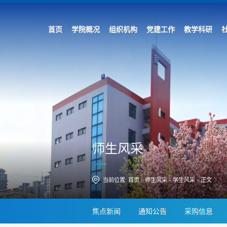
首页
学院概况
组织机构
党建工作
教学科研
师生风采
当前位置:
首页
-
师生风采
-
学生风采
-
正文
焦点新闻
通知公告
采购信息