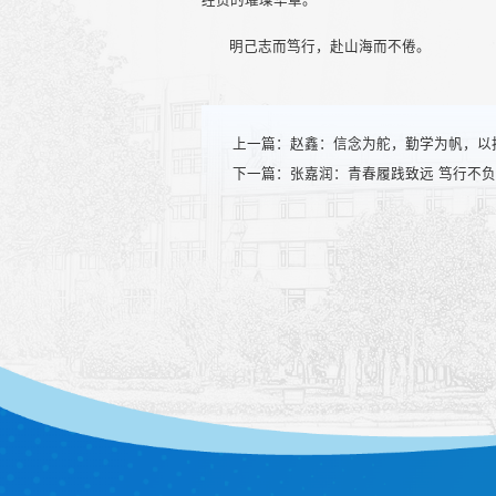
明己志而笃行，赴山海而不倦。
上一篇：
赵鑫：信念为舵，勤学为帆，以
下一篇：
张嘉润：青春履践致远 笃行不