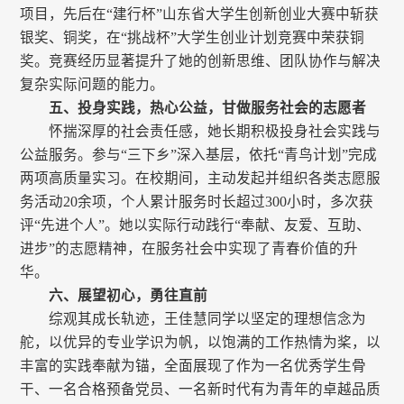
项目，先后在“建行杯”山东省大学生创新创业大赛中斩获
银奖、铜奖，在“挑战杯”大学生创业计划竞赛中荣获铜
奖。竞赛经历显著提升了她的创新思维、团队协作与解决
复杂实际问题的能力。
五、投身实践，热心公益，甘做服务社会的志愿者
怀揣深厚的社会责任感，她长期积极投身社会实践与
公益服务。参与“三下乡”深入基层，依托“青鸟计划”完成
两项高质量实习。在校期间，主动发起并组织各类志愿服
务活动20余项，个人累计服务时长超过300小时，多次获
评“先进个人”。她以实际行动践行“奉献、友爱、互助、
进步”的志愿精神，在服务社会中实现了青春价值的升
华。
六、展望初心，勇往直前
综观其成长轨迹，王佳慧同学以坚定的理想信念为
舵，以优异的专业学识为帆，以饱满的工作热情为桨，以
丰富的实践奉献为锚，全面展现了作为一名优秀学生骨
干、一名合格预备党员、一名新时代有为青年的卓越品质