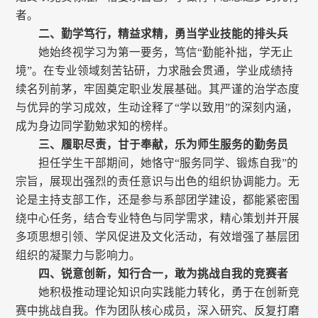
者。
二、勤学笃行，精益求精，勇当学业技能的排头兵
她始终视学习为第一要务，笃信“勤能补拙，学无止
境”。在专业领域刻苦钻研，力求融会贯通，学业成绩持
续名列前茅，牢固奠定职业发展基础。其严谨的治学态度
与优异的学习成效，生动诠释了“学以致用”的深刻内涵，
成为身边同学勤勉求知的榜样。
三、履职尽责，甘于奉献，乐为师生服务的勤务员
担任学生干部期间，她恪守“服务同学、锻炼自我”的
宗旨，展现出强烈的责任意识与出色的组织协调能力。无
论是主持支部工作，还是参与系部团学建设，都能紧密围
绕中心任务，结合专业特色与同学需求，精心策划并开展
多项思想引领、学风促进及文化活动，有效增强了基层团
组织的凝聚力与影响力。
四、锐意创新，知行合一，敢为挑战自我的竞赛者
她积极推动理论知识向实践能力转化，勇于在创新竞
赛中挑战自我。作为团队核心成员，深入研究、反复打磨