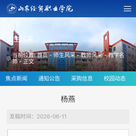
师生风采
当前位置:
首页
-
师生风采
-
教师风采
-
教学名
师
-
正文
焦点新闻
通知公告
采购信息
校园动态
杨燕
发稿时间：2026-06-11