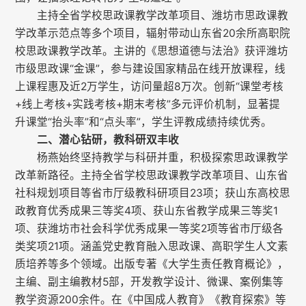
主持全省学校思政课教学改革项目、潍坊市思政课教
学改革示范点等多个项目，辐射带动山东省20余所高职院
校思政课教学改革。主讲的《思想道德与法治》获评潍坊
市级思政课“金课”，参与建设国家精品在线开放课程，线
上课程惠及近2万学生，访问量超8万次。创新“课堂考核
+线上考核+实践考核+期末考核”多元评价机制，显著提
升课堂“抬头率”和“点头率”，学生评教成绩持续优秀。
二、潜心钻研，教科研双丰收
杨燕始终坚持教学与科研并重，积极探索思政课教学
改革新路径。主持全省学校思政课教学改革项目、山东省
社科规划项目等省市厅级教科研项目23项；获山东高校思
政教育优秀成果三等奖4项、获山东省教学成果三等奖1
项、获潍坊市社会科学优秀成果一等奖2项等省市厅级各
类奖项21项。涵盖党史教育融入思政课、高职学生人文素
质培养等多个领域。出版专著《大学生责任教育概论》，
主编、副主编教材5部，开发教学设计、微课、案例集等
教学资源200余件。在《中国成人教育》《教育探索》等