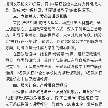
期刊发表论文20余篇，其中4篇获省级以上优秀科研成果
奖，形成“教学促科研、科研反哺教学”的良性循环。
三、立德树人，爱心浇灌成长路
秉持“严慈相济”的育人理念，杨燕注重因材施教，通
过课后谈心、主题教育活动等方式，深入了解学生思想动
态，引导学生树立正确的世界观、人生观和价值观。她设
计“思政+职业规划”专题讨论，帮助200余名学生明确发展
方向，用爱心与责任成为学生的知心朋友。
在团队建设中，她发挥“传帮带”作用，组织思政课教
师参与各类教研培训，带领团队获评山东教育系统先进基
层党组织。团队成员在全国、全省思政课教学比赛中屡获
佳绩，2名教师获评全省学校优秀思政课教师，3名教师获
评潍坊市十佳思政课教师。
四、服务社会，产教融合显担当
积极推动思政教育与产业发展深度融合，与多家企业
共建“思政课实践教学基地”，将“工匠精神”“职业道德”等
元素系统性融入课程教学。为潍坊市20余家企事业单位提