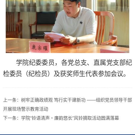
学院纪委委员，各党总支、直属党支部纪
检委员（纪检员）及获奖师生代表参加会议。
上一条：
树牢正确政绩观 笃行实干建新功 ——组织党员领导干部
开展现场警示教育活动
下一条：
学院“铃语清声・廉韵悠长”风铃摘取活动圆满落幕