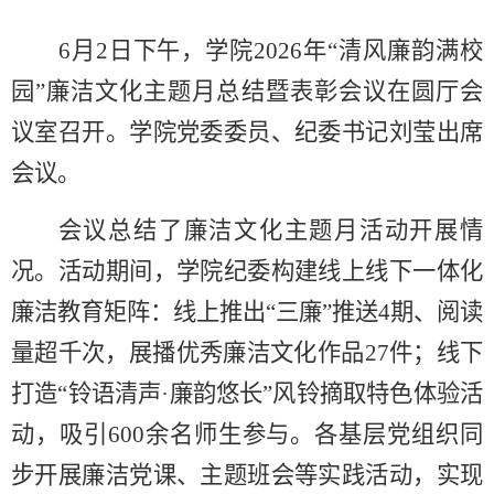
6
月
2日下午
，学院
2026
年
“清风廉韵满校
园”
廉洁文化主题月总结暨表彰会议在
圆厅会
议室召开
。学院党委委员、纪委书记刘莹出席
会议
。
会议
总结
了廉洁文化主题月活动开展情
况。活动期间，学院纪委构建线上线下一体化
廉洁教育矩阵：线上推出
“三廉”
推送
4
期、阅读
量超千次，展播优秀廉洁文化作品
27
件；线下
打造
“铃语清声·廉韵悠长”
风铃摘取特色体验活
动，吸引
600
余名师生参与。各基层党组织同
步开展廉洁党课、主题班会等实践活动，实现