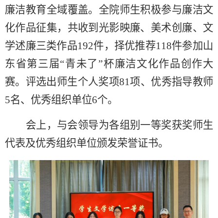
廉洁教育全域覆盖。全院师生积极参与廉洁文
化作品征集，共收到光影映廉、美术创廉、文
学述廉三类作品
192
件，择优推荐
118
件参加山
东省
第三
届
“青未了”
杯廉洁文化作品创作大
赛
。
评选出师生个人奖项
81
项、优秀指导教师
5
名、优秀组织单位
6
个。
会上，与会领导为
各组别一等奖
获奖师生
代表及
优秀组织单位
颁发荣誉证书。