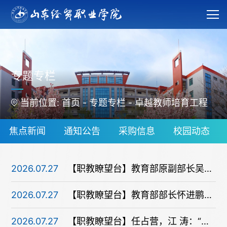
专题专栏
当前位置:
首页
-
专题专栏
-
卓越教师培育工程
焦点新闻
通知公告
采购信息
校园动态
2026.07.27
【职教瞭望台】教育部原副部长吴岩：教育的中国范式
2026.07.27
【职教瞭望台】教育部部长怀进鹏作专题报告！“在高质量发展中保障和改善民生”形势政策系列报告会第六场在北京举行
2026.07.27
【职教瞭望台】任占营，江 涛：“十五五”时期职业教育高质量发展的再思考