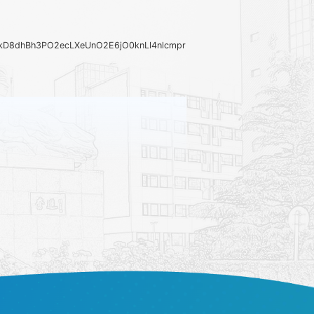
ikD8dhBh3PO2ecLXeUnO2E6jO0knLl4nlcmprBlnA_Cm4_og==&colCode=03