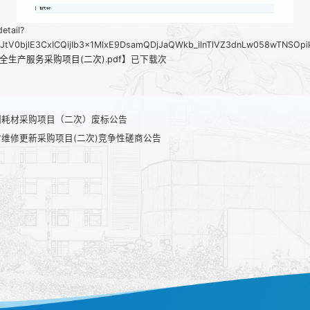
tail?
JtV0bjlE3CxICQijIb3x1MlxE9DsamQDjJaQWkb_ilnTlVZ3dnLw058wTNSOp
安全生产服务采购项目(二次).pdf
】已下载
次
训耗材采购项目（二次）废标公告
材维修更新采购项目(二次)竞争性磋商公告