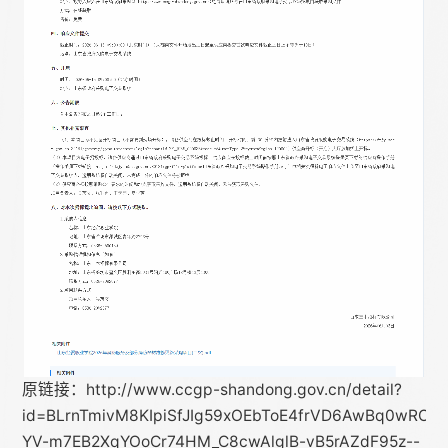
原链接：http://www.ccgp-shandong.gov.cn/detail?
id=BLrnTmivM8KIpiSfJIg59xOEbToE4frVD6AwBq0wROB
YV-m7EB2XqYOoCr74HM_C8cwAlglB-vB5rAZdF95z--