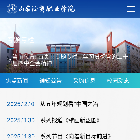
专题专栏
当前位置:
首页
-
专题专栏
-
学习贯彻党的二十
届四中全会精神
焦点新闻
通知公告
采购信息
校园动态
2025.12.10
从五年规划看“中国之治”
2025.11.30
系列报道《擘画新蓝图》
2025.11.30
系列节目《向着新目标前进》