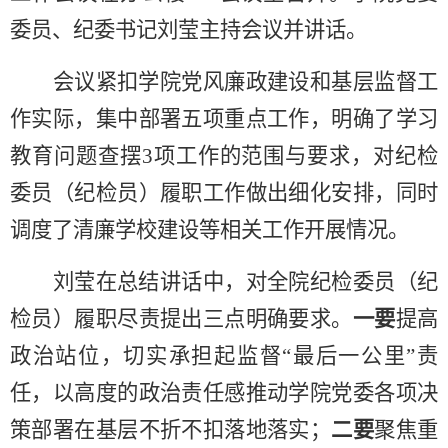
委员、纪委书记刘莹主持会议并讲话
。
会议紧扣学院党风廉政建设和基层监督工
作实际，集中部署五项重点工作，
明确了学习
教育问题查摆
3项
工作
的
范围与要求，对纪检
委员（纪检员）履职工作
做
出细化安排，同时
调度了清廉学校建设等相关工作开展情况。
刘莹在总结讲话中，对全院纪检委员（纪
检员）履职尽责提出三点明确要求。
一要
提高
政治站位，切实承担起监督
“最后一公里”
责
任，以高度的政治责任感推动学院党委各项决
策部署在基层不折不扣落地落实；
二要
聚焦重