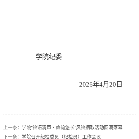
学院纪委
2026
年
4
月
20
日
上一条：
学院“铃语清声・廉韵悠长”风铃摘取活动圆满落幕
下一条：
学院召开纪检委员（纪检员）工作会议