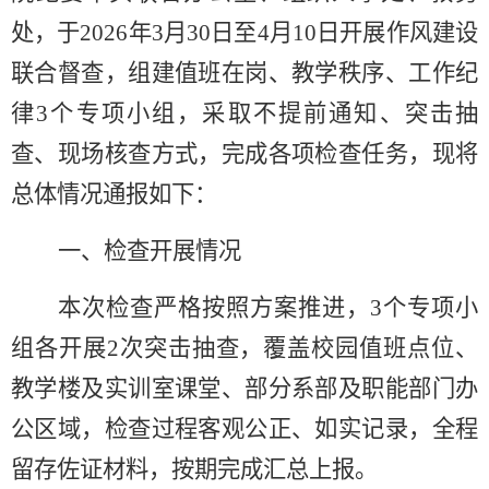
处，于
2026
年
3
月
30
日至
4
月
10
日开展作风建设
联合督查，组建值班在岗、教学秩序、工作纪
律
3
个专项小组，采取不提前通知、突击抽
查、现场核查方式，完成各项检查任务，现将
总体情况通报如下：
一、检查开展情况
本次检查严格按照方案推进，
3
个专项小
组各开展
2
次突击抽查，覆盖校园值班点位、
教学楼及实训室课堂、部分系部及职能部门办
公区域，检查过程客观公正、如实记录，全程
留存佐证材料，按期完成汇总上报。